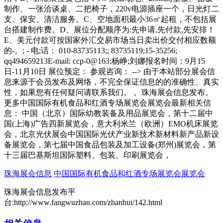
制作、一张洽谈桌、二把椅子，220v电源插座一个，日光灯二
支、保安、清洁服务。C、空地面积最小36㎡起租，不包括展
台搭建制作费。D、展位分配顺序为:先申请,先付款,先安排！
E、美元付款可按国家外汇交易市场当日卖出价交付相应数额
的-。; - 电;话： 010-83735113;; 83735119;15-35256;
qq494659213E-mail: ccp-0@163;杨峥;刘娜报名时间：9月15
日-11月10日 展位预定： 参观咨询： --> 由于本站部分展会信
息来源于会员发布及网络，不完全保证信息的的准确性、真实
性，如果您有任何疑问请联系我们。 。珠海展会信息发布。
更多中国国际有机食品和红酒专场展览会展览会最新相关信
息： 中国（北京）国际幼教装备及用品展览会，第十二届中
国(上海)广告四新展览会，意大利米兰（欧洲）EMO机床展览
会，北京光伏展会中国国际光伏产业新技术新材料新产品新设
备展览会，第七届中国食品包装及加工设备(郑州)展览会，第
十三届巴基斯坦国际塑料、包装、印刷展览会，
珠海展会信息
中国国际有机食品和红酒专场展览会展览会
珠海展会信息发布平
台:http://www.fangwuzhan.com/zhanhui/142.html