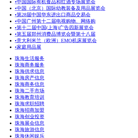
•
中国国际有机食品和红酒专场展览会
•
中国（北京）国际幼教装备及用品展览会
•
第28届中国华东进出口商品交易会
•
中国广州第十二届电视购物、网络购
•
第十二届中国(上海)广告四新展览会
•
第五届郑州消费品博览会暨第十八届
•
意大利米兰（欧洲）EMO机床展览会
•
家庭用品展
珠海生活服务
珠海商务服务
珠海供求信息
珠海房产信息
珠海商务信息
珠海二手市场
珠海教育培训
珠海求职招聘
珠海招商加盟
珠海创业投资
珠海展会信息
珠海旅游信息
珠海休闲娱乐