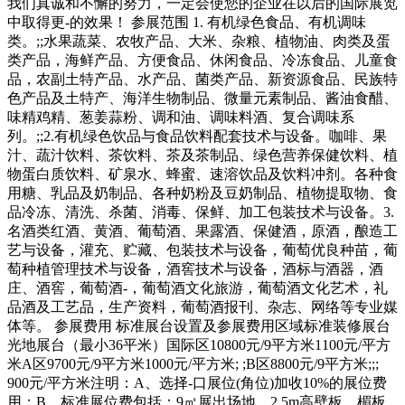
我们真诚和不懈的努力，一定会使您的企业在以后的国际展览
中取得更-的效果！ 参展范围 1. 有机绿色食品、有机调味
类。;;水果蔬菜、农牧产品、大米、杂粮、植物油、肉类及蛋
类产品，海鲜产品、方便食品、休闲食品、冷冻食品、儿童食
品，农副土特产品、水产品、菌类产品、新资源食品、民族特
色产品及土特产、海洋生物制品、微量元素制品、酱油食醋、
味精鸡精、葱姜蒜粉、调和油、调味料酒、复合调味系
列。;;2.有机绿色饮品与食品饮料配套技术与设备。咖啡、果
汁、蔬汁饮料、茶饮料、茶及茶制品、绿色营养保健饮料、植
物蛋白质饮料、矿泉水、蜂蜜、速溶饮品及饮料冲剂。各种食
用糖、乳品及奶制品、各种奶粉及豆奶制品、植物提取物、食
品冷冻、清洗、杀菌、消毒、保鲜、加工包装技术与设备。3.
名酒类红酒、黄酒、葡萄酒、果露酒、保健酒，原酒，酿造工
艺与设备，灌充、贮藏、包装技术与设备，葡萄优良种苗，葡
萄种植管理技术与设备，酒窖技术与设备，酒标与酒器，酒
庄、酒窖，葡萄酒-，葡萄酒文化旅游，葡萄酒文化艺术，礼
品酒及工艺品，生产资料，葡萄酒报刊、杂志、网络等专业媒
体等。 参展费用 标准展台设置及参展费用区域标准装修展台
光地展台（最小36平米）国际区10800元/9平方米1100元/平方
米A区9700元/9平方米1000元/平方米; ;B区8800元/9平方米;;;
900元/平方米注明：A、选择-口展位(角位)加收10%的展位费
用；B、标准展位费包括：9㎡展出场地、2.5m高壁板、楣板