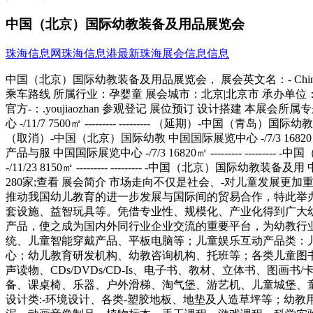
中国（北京）国际幼教装备及用品展览会
珠海信息网
珠海信息港
最新珠海展会信息信息
中国（北京）国际幼教装备及用品展览会， 展会英文名：- China Beijing Children's Education Exhibition 举办时间：-/11/23----/11/25 举办展馆：中国国际展览中心;中国北京朝阳区北三环东路6号 乘车路线 所属行业：孕婴童 展会城市：北京|北京市 承办单位：北京合众会展有限公司 展会面积：8150平方米 所用展厅：1号馆A(一层),1号馆B(二层), 举办届数：10届 举办周期：一年一届 官方-：.youjiaozhan 参观登记 展位预订 设计搭建 本展会所属专题：早教幼教展会(4) 历届展会对比 展会名称 场馆 时间 面积 照片 展商数量 