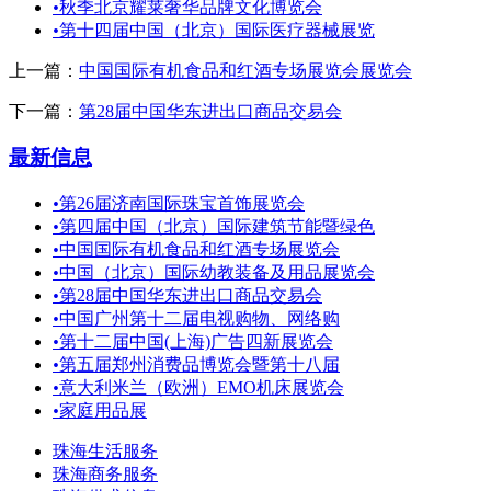
•
秋季北京耀莱奢华品牌文化博览会
•
第十四届中国（北京）国际医疗器械展览
上一篇：
中国国际有机食品和红酒专场展览会展览会
下一篇：
第28届中国华东进出口商品交易会
最新信息
•
第26届济南国际珠宝首饰展览会
•
第四届中国（北京）国际建筑节能暨绿色
•
中国国际有机食品和红酒专场展览会
•
中国（北京）国际幼教装备及用品展览会
•
第28届中国华东进出口商品交易会
•
中国广州第十二届电视购物、网络购
•
第十二届中国(上海)广告四新展览会
•
第五届郑州消费品博览会暨第十八届
•
意大利米兰（欧洲）EMO机床展览会
•
家庭用品展
珠海生活服务
珠海商务服务