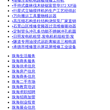
•
维修注塑机电路板维修工控机
•
手持式森林伐木链锯富世华372 XP油
•
行星式立轴搅拌机的生产工艺经得起
•
万向搬运工具重物移运器
•
高压细石构造柱结构浇筑泵厂家直销
•
石景山区维修变频器过流维修驱动器
•
定制管头冲孔多功能不锈钢冲孔机圆
•
日照发电机租赁,发电机机组租赁/发
•
隧道专用油浸式远距离输送三相电源
•
承德市维修显示屏花屏维修工业设备
珠海生活服务
珠海商务服务
珠海供求信息
珠海房产信息
珠海商务信息
珠海二手市场
珠海教育培训
珠海求职招聘
珠海招商加盟
珠海创业投资
珠海展会信息