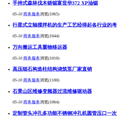
手持式森林伐木链锯富世华372 XP油锯
05-10
商务服务
浏览(1065)
行星式立轴搅拌机的生产工艺经得起各行业的考
05-10
商务服务
浏览(1044)
万向搬运工具重物移运器
05-10
商务服务
浏览(1010)
高压细石构造柱结构浇筑泵厂家直销
05-10
商务服务
浏览(1100)
石景山区维修变频器过流维修驱动器
05-10
商务服务
浏览(1064)
定制管头冲孔多功能不锈钢冲孔机圆管压口一次