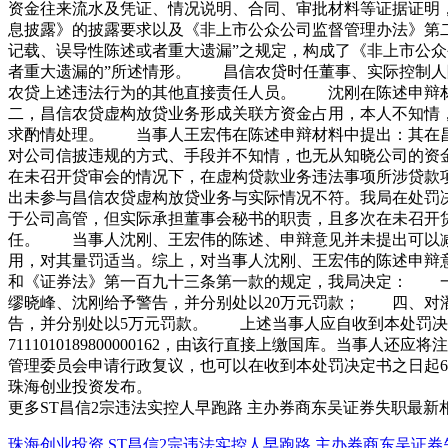
资金往来流水及凭证、情况说明、合同、审批材料等证据证明
息披露》的披露要求以及《非上市公众公司监督管理办法》第
记载、误导性陈述或者重大遗漏”之规定，构成了《非上市公
者重大遗漏的”所述情形。 昌信农贷时任董事、实际控制人
农贷上述违法行为的其他直接责任人员。 沈刚在陈述申辩材
二，昌信农贷虚构放贷业务形成关联方资金占用，本人不知情
求酌情处理。 当事人王宏伟在陈述申辩材料中提出：其在昌
对公司信披违规的方式、手段并不知情，也无从知晓公司的资
在未召开贷审会的情况下，在虚构贷款业务违法事项所涉贷款
出未参与昌信农贷虚构放贷业务与实际情况不符。我局在处罚
于公司高管，但实际承担董事会秘书的职责，且多次在未召开
任。 当事人沈刚、王宏伟的陈述、申辩意见并未提出可以减
用，对其量罚适当。综上，对当事人沈刚、王宏伟的陈述申辩
和《证券法》第一百九十三条第一款的规定，我局决定： 一
缪晓峰、沈刚给予警告，并分别处以20万元罚款； 四、对
告，并分别处以5万元罚款。 上述当事人应自收到本处罚决
7111010189800000162，由该行直接上缴国库。当
管理委员会申请行政复议，也可以在收到本处罚决定书之日起6
珠海创业投资发布。
更多ST昌信2宗违法实控人早跑路 主办券商东吴证券失职最新
珠海创业投资
ST昌信2宗违法实控人早跑路 主办券商东吴证券