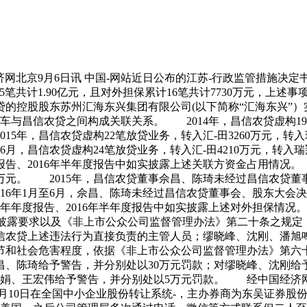
网北京9月6日讯 中国-网站近日公布的江苏-行政监管措施决定书
笔共计1.90亿元，且对外担保累计16笔共计7730万元，上述事项均
控股股东苏州汇海东兴集团有限公司(以下简称“汇海东兴”）实际
车与昌信农贷之间构成关联关系。 2014年，昌信农贷虚构19笔
15年，昌信农贷虚构22笔放贷业务，转入汇-田3260万元，转入
至6月，昌信农贷虚构24笔放贷业务，转入汇-田4210万元，转入
度报告、2016年半年度报告中如实披露上述关联方资金占用情况
30万元。 2015年，昌信农贷董事佘昌、陈琦未经过昌信农贷
016年1月至6月，佘昌、陈琦未经过昌信农贷董事会、股东大
15年年度报告、2016年半年度报告中如实披露上述对外担保
的披露要求以及《非上市公众公司监督管理办法》第二十条之规
农贷上述违法行为直接负责的主管人员；缪晓峰、沈刚、潘旭
和社会危害程度，依据《非上市公众公司监督管理办法》第六
昌、陈琦给予警告，并分别处以30万元罚款；对缪晓峰、沈刚给予
静娟、王宏伟给予警告，并分别处以5万元罚款。 经中国经济
年12月10日在全国中小企业股份转让系统-，主办券商为东吴证券股