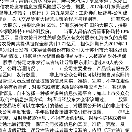
至今未归，昌信农贷认为佘昌、陈琦夫妇属于故意未归，实际已
农贷发布信息披露风险提示公告。据悉，2017年3月东吴证券
督导工作指引（试行）》第九条规定：主办券商应督导-公司建
托理财、关联交易等重大经营决策的程序与规则等。 汇海东兴
股东，持股比例84.65%。汇海东兴为汇-田的大股东，持股
事长缪晓峰持10%比例股份。 当事人昌信农贷董事陈琦持10%
》中显示，昌信农贷日常性关联交易仅有支付股东汇海东兴的房屋
向其提供担保金额共计1.71亿元，担保到期日为2017年11
7年3月24日发布《东吴证券股份有限公司关于苏州市沧浪区昌信
担保的情况，根据昌信农贷目前提供的材料，未披露的对外担保
、股票向特定对象发行或者转让导致股东累计超过200人的公
况、公司治理情况； （二）公司主要业务、产品或者服务及
者区间、发行数量。 非上市公众公司也可以根据自身实际情
级管理人员应当保证披露的信息真实、准确、完整，不存在虚假
通的有效渠道，对股东或者市场质疑的事项应当及时、客观地
际情况，自主选择一种或者多种信息披露平台，如非上市公众公
。无论采取何种信息披露方式，均应当经股东大会审议通过。 股票
券交易场所可以在本指引的基础上，对股票公开转让的非上市公
众公司年度报告、半年度报告按照本指引进行披露。 《非上
、完整、及时地披露信息，不得有虚假记载、误导性陈述或者重
勤勉地履行职责，保证公司披露信息的真实、准确、完整、及
息有虚假记载、误导性陈述或者重大遗漏的，依照《证券法》第