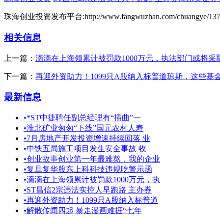
珠海创业投资发布平台:http://www.fangwuzhan.com/chuangye/137.
相关信息
上一篇：
滴滴在上海领累计被罚款1000万元，执法部门或将采
下一篇：
再迎外资助力！1099只A股纳入标普道琼斯，这些基
最新信息
•
*ST中捷聘任副总经理有“插曲”一
•
淮北矿业匆匆“下线”国元农村人寿
•
7月房地产开发投资增速持续回落 业
•
中铁五局施工项目发生安全事故 收
•
创业故事创业第一年最难熬，我的企业
•
复旦复华股东上科科技违规吃警示函
•
滴滴在上海领累计被罚款1000万元，执
•
ST昌信2宗违法实控人早跑路 主办券
•
再迎外资助力！1099只A股纳入标普道
•
解散传闻四起 暴走漫画难捱“七年