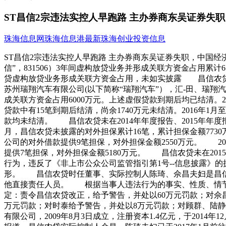
ST昌信2宗违法实控人早跑路 主办券商东吴证券失职
珠海信息网
珠海信息港
最新珠海创业投资信息
ST昌信2宗违法实控人早跑路 主办券商东吴证券失职，中国经济
信”，831506）3年间虚构放贷业务并形成关联方资金占用累计65
贷虚构放贷业务形成关联方资金占用，未如实披露 昌信农贷的
苏州瑞翔汽车有限公司(以下简称“瑞翔汽车”），汇-田、瑞翔汽
成关联方资金占用6000万元。上述虚假贷款到期后均已结清。20
贷款中有15笔到期后结清，尚余1740万元未结清。2016年1月
款均未结清。 昌信农贷未在2014年年度报告、2015年年
月，昌信农贷未披露的对外担保累计16笔，累计担保金额77
公司的对外借款提供9笔担保，对外担保金额2550万元。 2
提供7笔担保，对外担保金额5180万元。 昌信农贷未在20
行为，违反了《非上市公众公司监管指引第1号--信息披露》
形。 昌信农贷时任董事、实际控制人陈琦、佘昌夫妇是昌信
他直接责任人员。 根据当事人违法行为的事实、性质、情节
定：责令昌信农贷改正，给予警告，并处以60万元罚款；对佘
万元罚款；对时泰给予警告，并处以8万元罚款；对顾群、陆
有限公司，2009年8月3日成立，注册资本1.4亿元，于2014