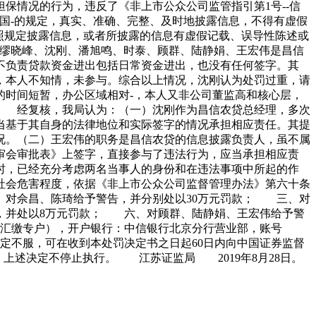
情况的行为，违反了《非上市公众公司监管指引第1号--信
国-的规定，真实、准确、完整、及时地披露信息，不得有虚假
照规定披露信息，或者所披露的信息有虚假记载、误导性陈述或
缪晓峰、沈刚、潘旭鸣、时泰、顾群、陆静娟、王宏伟是昌信
不负责贷款资金进出包括日常资金进出，也没有任何签字。其
，本人不知情，未参与。综合以上情况，沈刚认为处罚过重，请
时间短暂，办公区域相对-，本人又非公司董监高和核心层，
。 经复核，我局认为：（一）沈刚作为昌信农贷总经理，多次
当基于其自身的法律地位和实际签字的情况承担相应责任。其提
况。（二）王宏伟的职务是昌信农贷的信息披露负责人，虽不属
审会审批表》上签字，直接参与了违法行为，应当承担相应责
时，已经充分考虑两名当事人的身份和在违法事项中所起的作
社会危害程度，依据《非上市公众公司监督管理办法》第六十条
、对佘昌、陈琦给予警告，并分别处以30万元罚款； 三、对
，并处以8万元罚款； 六、对顾群、陆静娟、王宏伟给予警
政汇缴专户），开户银行：中信银行北京分行营业部，账号
处罚决定不服，可在收到本处罚决定书之日起60日内向中国证券监督
上述决定不停止执行。 江苏证监局 2019年8月28日。