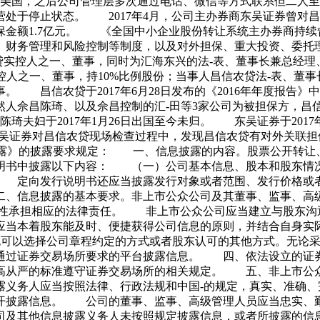
前往美国，之后公司管理层多次通过电话、微信等方式联系但二人
处于停止状态。 2017年4月，公司主办券商东吴证券曾对昌信
保金额1.7亿元。 《全国中小企业股份转让系统主办券商持续
、财务管理和风险控制等制度，以及对外担保、重大投资、委
实控人之一、董事，同时为汇海东兴的法-表、董事长兼总经理、大
实控人之一、董事，持10%比例股份；当事人昌信农贷法-表、董
 昌信农贷于2017年6月28日发布的《2016年年度报告
人佘昌陈琦、以及佘昌控制的汇-田等3家公司为被担保方，昌信农贷
琦夫妇于2017年1月26日出国至今未归。 东吴证券于201
东吴证券对昌信农贷现场检查过程中，发现昌信农贷有对外关联
信息披露》的披露要求规定： 一、信息披露的内容。股票公开转让
说明书中披露以下内容： （一）公司基本信息、股本和股东情
 定向发行说明书还应当披露发行对象或者范围、发行价格或
、信息披露的基本要求。非上市公众公司及其董事、监事、高
整性承担相应的法律责任。 非上市公众公司应当建立与股东沟
当本着股东能及时、便捷获得公司信息的原则，并结合自身实
者公司网站，也可以选择公司章程约定的方式或者股东认可的其他方式
通过证券交易场所要求的平台披露信息。 四、依法设立的证
从高从严的标准遵守证券交易场所的相关规定。 五、非上市公
露义务人应当按照法律、行政法规和中国-的规定，真实、准确
开披露信息。 公司的董事、监事、高级管理人员应当忠实、
及其他信息披露义务人未按照规定披露信息，或者所披露的信