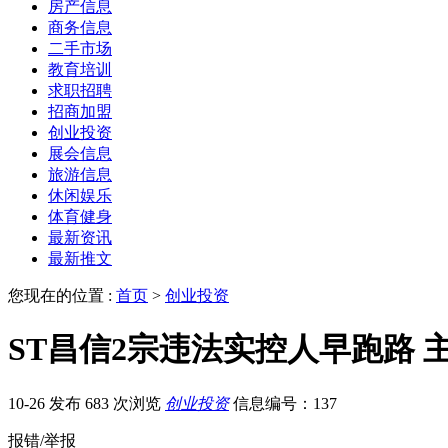
房产信息
商务信息
二手市场
教育培训
求职招聘
招商加盟
创业投资
展会信息
旅游信息
休闲娱乐
体育健身
最新资讯
最新推文
您现在的位置 :
首页
>
创业投资
ST昌信2宗违法实控人早跑路
10-26 发布
683 次浏览
创业投资
信息编号：137
报错/举报