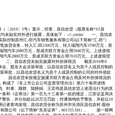
（〔2019〕5号）显示，经查，昌信农贷（股票名称“ST昌
未如实对外进行披露，具体如下：-://-.yixiin/ 一、昌信农
控制苏州汇-田汽车销售服务有限公司(以下简称“汇-田”）、
放贷业务，转入汇-田2300万元，转入瑞翔汽车3700万元，形
瑞翔汽车2680万元，形成关联方资金占用5940万元。上述虚假
瑞翔汽车2800万元，形成关联方资金占用7010万元。上述虚假贷
。 二、昌信农贷未如实披露对外担保情况 截至2016年6
董事会、股东大会决策审批，以昌信农贷名义为其个人或其控制的
会决策审批，以昌信农贷名义为其个人或其控制的公司的对外借款
情况。 昌信农贷未按规定披露关联方资金占用及对外担保情况的
定，构成了《非上市公众公司监督管理办法》第六十条所述情
鸣、时泰、顾群、陆静娟、王宏伟是昌信农贷上述违法行为的其
十条和《证券法》第一百九十三条第一款的规定，江苏证监局决
警告，并分别处以20万元罚款；对潘旭鸣给予警告，并处以10
网记者查询发现，昌信农贷全称为苏州市沧浪区昌信农村-股份
份有限公司（以下简称“东吴证券”，601555.SH）。 据一财网