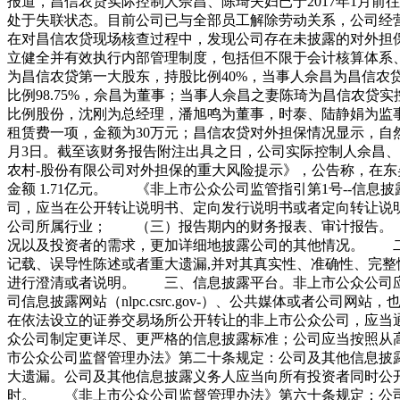
报道，昌信农贷实际控制人佘昌、陈琦夫妇已于2017年1月
处于失联状态。目前公司已与全部员工解除劳动关系，公司经营
在对昌信农贷现场核查过程中，发现公司存在未披露的对外担
立健全并有效执行内部管理制度，包括但不限于会计核算体系
为昌信农贷第一大股东，持股比例40%，当事人佘昌为昌信农贷
比例98.75%，佘昌为董事；当事人佘昌之妻陈琦为昌信农贷
比例股份，沈刚为总经理，潘旭鸣为董事，时泰、陆静娟为监事。
租赁费一项，金额为30万元；昌信农贷对外担保情况显示，自然
月3日。截至该财务报告附注出具之日，公司实际控制人佘昌、陈
农村-股份有限公司对外担保的重大风险提示》，公告称，在
金额 1.71亿元。 《非上市公众公司监管指引第1号--
司，应当在公开转让说明书、定向发行说明书或者定向转让
公司所属行业； （三）报告期内的财务报表、审计报告。
况以及投资者的需求，更加详细地披露公司的其他情况。 二
记载、误导性陈述或者重大遗漏,并对其真实性、准确性、完
进行澄清或者说明。 三、信息披露平台。非上市公众公司应
司信息披露网站（nlpc.csrc.gov-）、公共媒体或
在依法设立的证券交易场所公开转让的非上市公众公司，应当
众公司制定更详尽、更严格的信息披露标准；公司应当按照
市公众公司监督管理办法》第二十条规定：公司及其他信息披
大遗漏。公司及其他信息披露义务人应当向所有投资者同时公
时。 《非上市公众公司监督管理办法》第六十条规定：公司