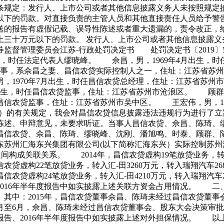
规定：发行人、上市公司或者其他信息披露义务人未按照规定
以下的罚款。对直接负责的主管人员和其他直接责任人员给予警告
送的报告有虚假记载、误导性陈述或者重大遗漏的，责令改正，
上三十万元以下的罚款。 发行人、上市公司或者其他信息披露义
督管理委员会江苏-行政处罚决定书 处罚决定书〔2019〕
号，时任法定代表人缪晓峰。 佘昌，男，1969年4月出生，
董事，系佘昌之妻、昌信农贷实际控制人之一，住址：江苏省苏州
1970年7月出生，时任昌信农贷总经理，住址：江苏省苏州市
出生，时任昌信农贷监事，住址：江苏省苏州市沧浪区。 顾群，
任昌信农贷监事，住址：江苏省苏州市吴中区。 王宏伟，男，1
）的有关规定，我会对昌信农贷信息披露违法违规行为进行了立
陈述、申辩意见，未要求听证。当事人昌信农贷、佘昌、陈琦、
昌信农贷、佘昌、陈琦、缪晓峰、沈刚、潘旭鸣、时泰、顾群、
州汇海东兴集团有限公司(以下简称汇海东兴）实际控制苏州汇
构成关联关系。 2014年，昌信农贷虚构19笔放贷业务，转入
农贷虚构22笔放贷业务，转入汇-田3260万元，转入瑞翔汽车26
昌信农贷虚构24笔放贷业务，转入汇-田4210万元，转入瑞翔汽车
、2016年半年度报告中如实披露上述关联方资金占用情况。 二
。 其中：2015年，昌信农贷董事佘昌、陈琦未经过昌信农贷董
6年1月至6月，佘昌、陈琦未经过昌信农贷董事会、股东大会决策
年度报告、2016年半年度报告中如实披露上述对外担保情况。 