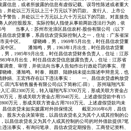
披露信息，或者所披露的信息有虚假记载、误导性陈述或者重大
，并处以三万元以上三十万元以下的罚款。 发行人、上市公
给予警告，并处以三十万元以上六十万元以下的罚款。对直接负
务人的控股股东、实际控制人指使从事前两款违法行为的，依
5号 当事人：苏州市沧浪区昌信农村-股份有限公司（以下
时任昌信农贷董事，系昌信农贷实际控制人之一，住址：广东省深
市吴中区。 缪晓峰，男，1969年5月出生，时任昌信农贷董
吴中区。 潘旭鸣，男，1963年1月出生，时任昌信农贷董
男，1985年9月出生，时任昌信农贷财务负责人，住址：江苏
983年8月出生，时任昌信农贷信息披露负责人，住址：江苏省
案调查、审理，并依法向当事人告知作出行政处罚的事实、理
缪晓峰、潘旭鸣、时泰、顾群、陆静娟未提出陈述申辩意见，也
陆静娟、王宏伟存在以下违法事实： 一、昌信农贷虚构放贷
-田汽车销售服务有限公司(以下简称汇-田）、苏州瑞翔汽车
汇-田2300万元，转入瑞翔汽车3700万元，形成关联方资金占
80万元，形成关联方资金占用5940万元。上述虚假贷款中有15
2800万元，形成关联方资金占用7010万元。上述虚假贷款均未
、昌信农贷未如实披露对外担保情况 截至2016年6月，昌信
事会、股东大会决策审批，以昌信农贷名义为其个人或其控制的公
审批，以昌信农贷名义为其个人或其控制的公司的对外借款提供7笔
以上违法事实，有询问笔录、昌信农贷定期报告、工商登记资料、