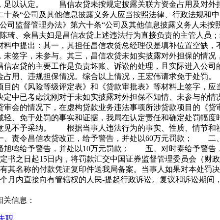
，足以认定。 昌信农贷未按规定披露关联方资金占用及对外担保
二十条“公司及其他信息披露义务人应当按照法律、行政法规和中
众公司监督管理办法》第六十条“公司及其他信息披露义务人未按
陈琦、佘昌夫妇是昌信农贷上述违法行为直接负责的主管人员；
料中提出：其一，其担任昌信农贷总经理仅是填补位置空缺，
，未签字，未参与。其三，昌信农贷未如实披露对外担保的情况
信农贷的主要工作是负责坏账、诉讼的处理，且实际进入公司的
金占用、违规担保情况。综合以上情况，王宏伟请求免于处罚
项目的《风险等级评定表》和《贷款审批表》等材料上签字，应
决定中已考虑沈刚对于未如实披露对外担保不知情、未参与的情
贷审会的情况下，在虚构贷款业务违法事项所涉贷款项目的《贷
轻、免于处罚的事实和证据，我局在认定责任和确定处罚幅度
意见不予采纳。 根据当事人违法行为的事实、性质、情节和
、责令昌信农贷改正，给予警告，并处以60万元罚款； 二
潘旭鸣给予警告，并处以10万元罚款； 五、对时泰给予警告
定书之日起15日内，将罚款汇交中国证券监督管理委员会（财
事人还应将注有其名称的付款凭证复印件送我局备案。当事人如果对本
个月内直接向有管辖权的人民-提起行政诉讼。复议和诉讼期间，
相关信息：
失职