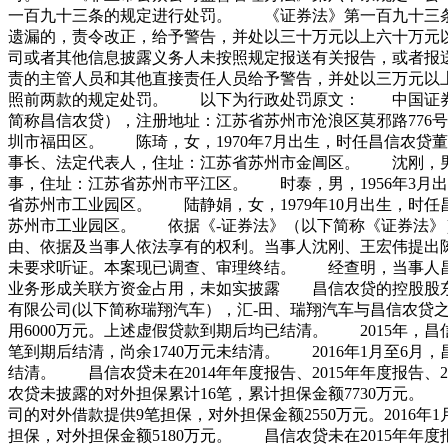
一百九十三条的规定进行处罚。 《证券法》第一百九十三条
遗漏的，责令改正，给予警告，并处以三十万元以上六十万元
司或者其他信息披露义务人未按照规定报送有关报告，或者报
责的主管人员和其他直接责任人员给予警告，并处以三万元以
照前两款的规定处罚。 以下为行政处罚原文： 中国证券监
简称昌信农贷），注册地址：江苏省苏州市沧浪区莫邪路776
圳市福田区。 陈琦，女，1970年7月出生，时任昌信农贷
事长、法定代表人，住址：江苏省苏州市金阊区。 沈刚，男，
事，住址：江苏省苏州市平江区。 时泰，男，1956年3月
省苏州市工业园区。 陆静娟，女，1979年10月出生，时
苏州市工业园区。 依据《-证券法》（以下简称《证券法》
由、依据及当事人依法享有的权利。当事人沈刚、王宏伟提出
未要求听证。本案现已调查、审理终结。 经查明，当事人
业务形成关联方资金占用，未如实披露 昌信农贷的控股股东苏
有限公司(以下简称瑞翔汽车），汇-田、瑞翔汽车与昌信农贷之间
用6000万元。上述虚假贷款到期后均已结清。 2015年，昌信
笔到期后结清，尚余1740万元未结清。 2016年1月至6月，
结清。 昌信农贷未在2014年年度报告、2015年年度报告
农贷未披露的对外担保累计16笔，累计担保金额7730万元
司的对外借款提供9笔担保，对外担保金额2550万元。201
担保，对外担保金额5180万元。 昌信农贷未在2015年