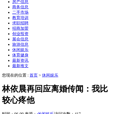
房产信息
商务信息
二手市场
教育培训
求职招聘
招商加盟
创业投资
展会信息
旅游信息
休闲娱乐
体育健身
最新资讯
最新推文
您现在的位置 :
首页
>
休闲娱乐
林依晨再回应离婚传闻：我比
较心疼他
时间：06-09
来源：
休闲娱乐
访问次数：417