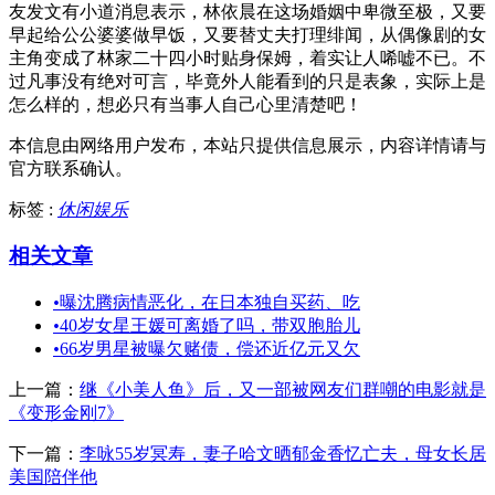
友发文有小道消息表示，林依晨在这场婚姻中卑微至极，又要
早起给公公婆婆做早饭，又要替丈夫打理绯闻，从偶像剧的女
主角变成了林家二十四小时贴身保姆，着实让人唏嘘不已。不
过凡事没有绝对可言，毕竟外人能看到的只是表象，实际上是
怎么样的，想必只有当事人自己心里清楚吧！
本信息由网络用户发布，
本站只提供信息展示，内容详情请与
官方联系确认。
标签 :
休闲娱乐
相关文章
•
曝沈腾病情恶化，在日本独自买药、吃
•
40岁女星王媛可离婚了吗，带双胞胎儿
•
66岁男星被曝欠赌债，偿还近亿元又欠
上一篇：
继《小美人鱼》后，又一部被网友们群嘲的电影就是
《变形金刚7》
下一篇：
李咏55岁冥寿，妻子哈文晒郁金香忆亡夫，母女长居
美国陪伴他