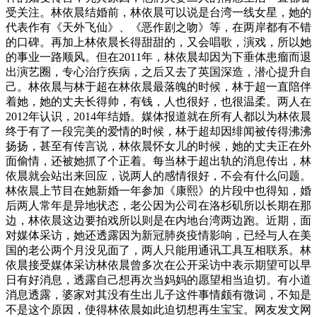
受关注。林依晨结婚前，林依晨可以说是台湾一线女星，她的
代表作有《天外飞仙》、《恶作剧之吻》等，在两岸都有不错
的口碑。再加上林依晨长得甜甜的，又会唱歌，演戏，所以她
的事业一路顺风。但在2011年，林依晨却因为下垂体患瘤而退
出演艺圈，专心治疗疾病，之后又去了英国深造，潜心提升自
己。林依晨与林于超在林依晨最落魄的时候，林于超一直陪伴
着她，她的丈夫长得帅，有钱，人也很好，也很温柔。两人在
2012年认识，2014年结婚。媒体报道就在所有人都以为林依晨
终于有了一段完美的爱情的时候，林于超却因绯闻被传得沸沸
扬扬，甚至有传言说，林依晨怀女儿的时候，她的丈夫正在外
面偷情，还被她抓了个正着。每当林于超出轨的消息传出，林
依晨就会站出来回应，说两人的感情很好，不会有什么问题。
林依晨上节目在她新婚一年参加《康熙》的片段中也得知，婚
后两人常年是异地状态，老公因为公司在洛杉矶所以长期在那
边，林依晨这边要拍戏所以则是在内地台湾两边跑。近期，面
对媒体采访，她还透露因为新冠肺炎疫情影响，已经与人在美
国的老公两个月没见面了，两人只能用通讯工具互相联系。林
依晨接受媒体采访林依晨曾多次在公开采访中表示期望可以早
日有好消息，透露自己想再次当妈妈的愿望相当迫切。有小道
消息透露，婆家对其没有生出儿子这件事情颇有微词，不知是
不是这个原因，使得林依晨如此迫切想再生宝宝。网友发文网