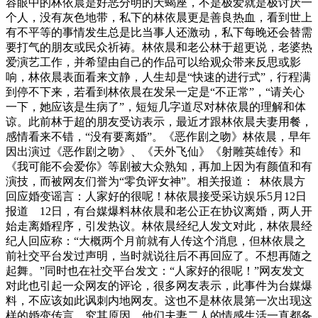
容眼中的林依晨是好恶分明的天蝎座，不是极爱就是极讨厌一
个人，没有灰色地带，私下的林依晨更是善良热血，看到世上
有不平等的事情发生总是比当事人还激动，私下每晚还会替需
要打气的朋友或民众祈祷。林依晨和老公林于超更说，老婆热
爱演艺工作，并希望由自己的作品可以给观众带来反思或影
响，林依晨表面看来文静，人生却是“快速的进行式”，行程满
到停不下来，若看到林依晨在发呆一定是“不正常”，“请关心
一下，她应该是生病了”，短短几字道尽对林依晨的理解和体
谅。此前林于超的朋友受访表示，最近才跟林依晨夫妻用餐，
感情看来不错，“没有要离婚”。《恶作剧之吻》林依晨，早年
因出演过《恶作剧之吻》、《天外飞仙》《射雕英雄传》和
《我可能不会爱你》等剧被大众熟知，再加上因为有颜值和有
演技，而被网友们誉为“零负评女神”。相关报道： 林依晨方
回应婚变谣言：人家好的很呢！林依晨接受采访娱乐5月12日
报道 12日，有台媒爆料林依晨和老公正在协议离婚，两人开
始走离婚程序，引发热议。林依晨经纪人发文对此，林依晨经
纪人回应称：“大概两个月前就有人传这个消息，但林依晨之
前社交平台发过声明，当时就说往后不再回应了。不想再随之
起舞。”同时也在社交平台发文：“人家好的很呢！”网友发文
对此也引起一众网友的评论，很多网友表示，此事件为台媒爆
料，不应该如此讽刺内地网友。这也不是林依晨第一次出现这
样的婚变传言，究其原因，他们夫妻二人的情感生活一直都备