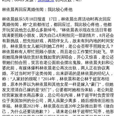
林依晨再回应离婚传闻：我比较心疼他
林依晨娱乐5月18日报道 17日，林依晨出席活动时再次回应
离婚传闻，称“之前都传过，都回应过。我比较心疼他，他都
开玩笑说他怎么那么多新绰号。”林依晨表示现在生活日常都
填满要照顾小朋友，因为自己4月刚拍完一部剧情片，8月还会
有新挑战，想先拍好戏，再陪伴女儿，故未有到内地的时间安
排。林依晨生女儿被问到她工作时，老公会否帮手照顾女儿？
林依晨称有人帮忙照顾小朋友，而且老公工作繁忙到处飞。早
前她现身捧场欣赏好友魏如萱的演唱会，开心又惊喜，老公还
替她们拍合照，笑言在老公面前会摆出鬼脸。林依晨夫妇和公
婆此前，有媒体爆料林依晨老公再次出轨，两人正在协议离
婚。不过当时对于这类传闻，出来辟谣的是林依晨的经纪人，
称：“人家好的很呢！”2014年，林依晨和老公林于超宣布结
婚，原本外界以为林依晨和其他女星一样是嫁入“豪门”，但她
发文澄清自己嫁的是“好门”，公婆都对她相当体贴，老公则是
经营家族潜水商品事业，总公司在内湖，林于超平时负责管理
位于美国加州的分公司，两人虽聚少离多，婚后感情依旧相当
幸福。林依晨2021年，林依晨在出道20年之际推出新书《做自
己，为什么还要说抱歉？》，请来老公林于超帮忙写序，他形