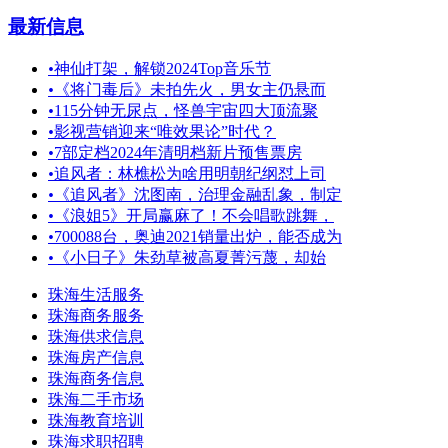
最新信息
•
神仙打架，解锁2024Top音乐节
•
《将门毒后》未拍先火，男女主仍悬而
•
115分钟无尿点，怪兽宇宙四大顶流聚
•
影视营销迎来“唯效果论”时代？
•
7部定档2024年清明档新片预售票房
•
追风者：林樵松为啥用明朝纪纲怼上司
•
《追风者》沈图南，治理金融乱象，制定
•
《浪姐5》开局赢麻了！不会唱歌跳舞，
•
700088台，奥迪2021销量出炉，能否成为
•
《小日子》朱劲草被高夏菁污蔑，却始
珠海生活服务
珠海商务服务
珠海供求信息
珠海房产信息
珠海商务信息
珠海二手市场
珠海教育培训
珠海求职招聘