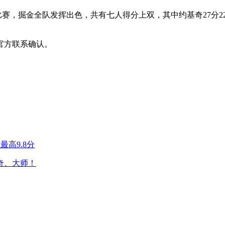
本场比赛，掘金全队发挥出色，共有七人得分上双，其中约基奇27分2
官方联系确认。
高9.8分
奇、大师！