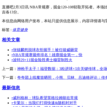
直播吧2月3日讯 NBA常规赛，掘金120-108轻取开拓者。
吉各13分。
本信息由网络用户发布，
本站只提供信息展示，内容详情请与
标签 :
体育健身
相关文章
•
张镇麟怒脱球衣拒握手！被任骏威砸背
•
NBA常规赛最终排名！雄鹿掘金第一，快
•
波特29+11掘金险胜勇士穆雷制胜火
上一篇：
神枪手太子！福登数据：3粒进球+3次关键传球，全场最
下一篇：
夸夸团上线魔笛晒照，小熊、贝林、吕迪格评论：传
最新信息
•
威利格林：球队希望英格拉姆能在常规
•
卡莱尔：当我们打得快速&随机时对手