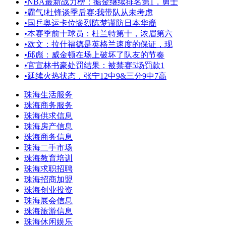
•
NBA最新战力榜：掘金继续排名第1，勇士
•
霸气!杜锋谈季后赛:我带队从未考虑
•
国乒奥运卡位惨烈陈梦谨防日本华裔
•
本赛季前十球员：杜兰特第十，浓眉第六
•
欧文：拉什福德是英格兰速度的保证，现
•
邱彪：威金顿在场上破坏了队友的节奏
•
官宣林书豪处罚结果：被禁赛5场罚款1
•
延续火热状态，张宁12中9&三分9中7高
珠海生活服务
珠海商务服务
珠海供求信息
珠海房产信息
珠海商务信息
珠海二手市场
珠海教育培训
珠海求职招聘
珠海招商加盟
珠海创业投资
珠海展会信息
珠海旅游信息
珠海休闲娱乐