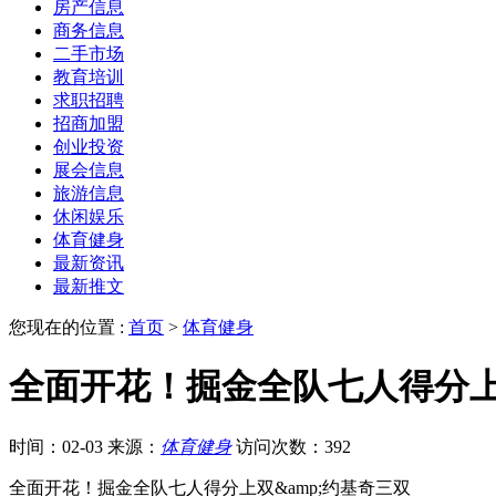
房产信息
商务信息
二手市场
教育培训
求职招聘
招商加盟
创业投资
展会信息
旅游信息
休闲娱乐
体育健身
最新资讯
最新推文
您现在的位置 :
首页
>
体育健身
全面开花！掘金全队七人得分上
时间：02-03
来源：
体育健身
访问次数：392
全面开花！掘金全队七人得分上双&amp;约基奇三双